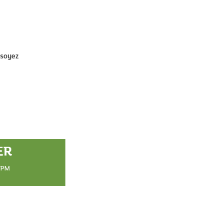
soyez
ER
BPM