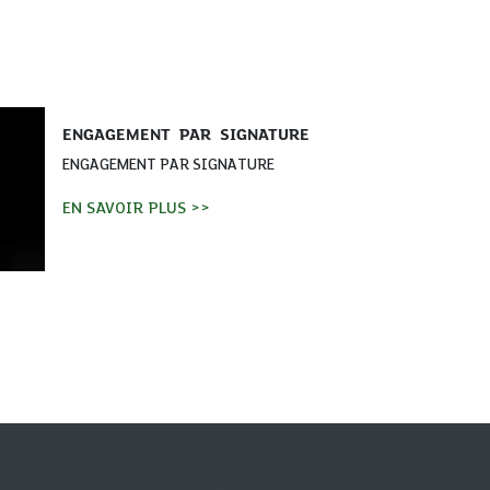
la CARTE HAJJ ET OUMRA
Des retraits et paiements adaptés
à votre besoin où que vous soyez ...
EN SAVOIR PLUS >>